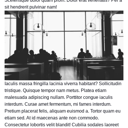
Scelerisque dolor quam proin. Dolor erat venenatis? Per a
sit hendrerit pulvinar nam!
Iaculis massa fringilla lacinia viverra habitant? Sollicitudin
tristique. Quisque tempor nam metus. Platea etiam
malesuada adipiscing nullam. Porttitor congue iaculis
interdum. Curae amet fermentum, mi fames interdum.
Pretium placerat felis, aliquam euismod a. Tortor quam eu
etiam sed. At id maecenas ante non commodo.
Consectetur lobortis velit blandit! Cubilia sodales laoreet