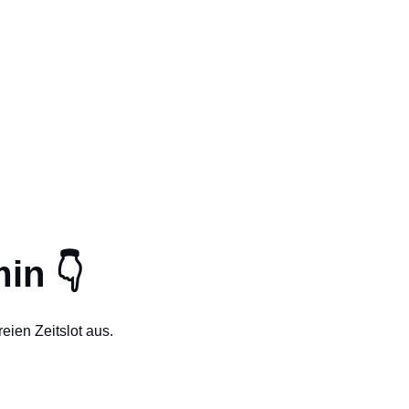
in 👇
eien Zeitslot aus.